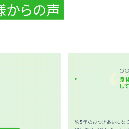
様からの声
〇〇
身
し
約5年のおつきあいにな