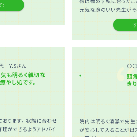
術は勧めず私に合ったこと
む
元気な腕のいい先生がそ
代 Y.Sさん
〇
気も明るく親切な
頭
癒やし処です。
き
おります。 状態に合わせ
院内は明るく清潔で先生
管理ができるようアドバイ
が安心して入ることが出