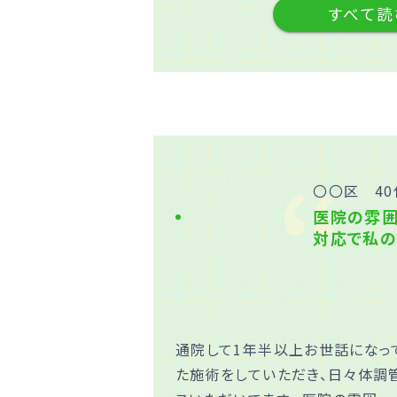
すべて読
〇〇区 40
医院の雰囲
対応で私の
通院して1年半以上お世話になって
た施術をしていただき、日々体調