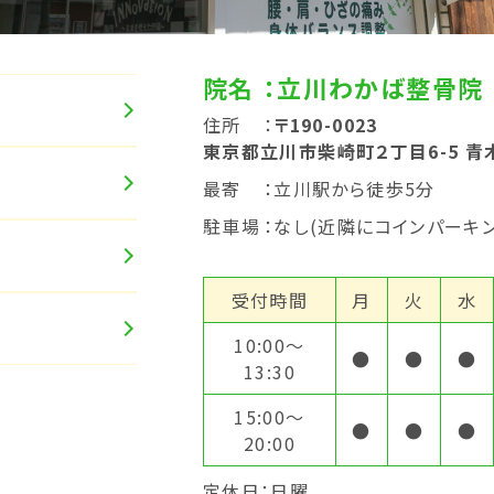
院名
：立川わかば整骨院
住所
：
〒190-0023
東京都立川市柴崎町２丁目6-5 青
最寄
：立川駅から徒歩5分
駐車場
：なし(近隣にコインパーキン
受付時間
月
火
水
10:00〜
●
●
●
13:30
15:00〜
●
●
●
20:00
定休日：日曜