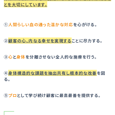
とを大切にしています。
①
人間らしい血の通った温かな対応
を心がける。
②
顧客の心、内なる幸せを実現する
ことに尽力する。
③
心
と
身体
を分離させない全人的な施療を行う。
④
身体構造的な課題を抽出共有し根本的な改善
を図
る。
⑤
プロ
として学び続け顧客に最高最善を提供する。