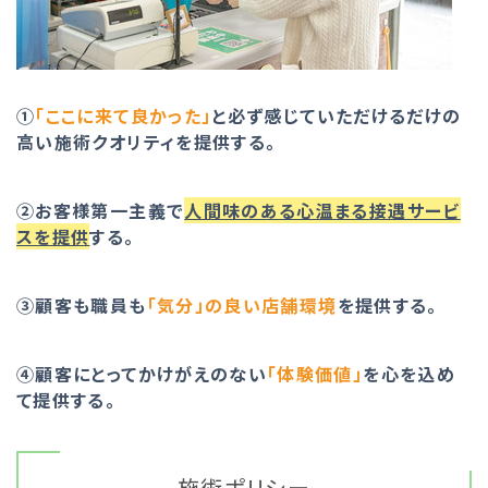
①
「ここに来て良かった」
と必ず感じていただけるだけの
高い施術クオリティを提供する。
②お客様第一主義で
人間味のある心温まる接遇サービ
スを提供
する。
③顧客も職員も
「気分」の良い店舗環境
を提供する。
④顧客にとってかけがえのない
「体験価値」
を心を込め
て提供する。
施術ポリシー